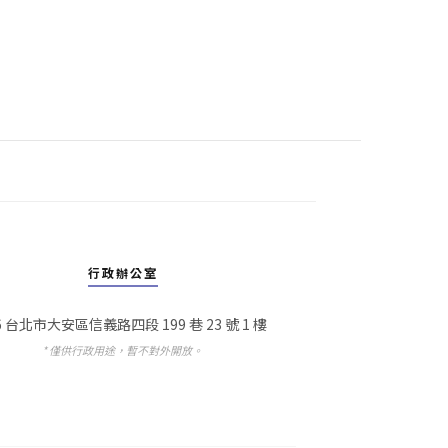
行政辦公室
6 台北市大安區信義路四段 199 巷 23 號 1 樓
* 僅供行政用途，暫不對外開放。