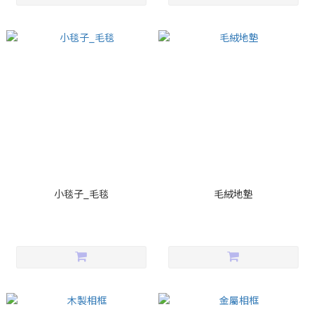
小毯子_毛毯
毛絨地墊