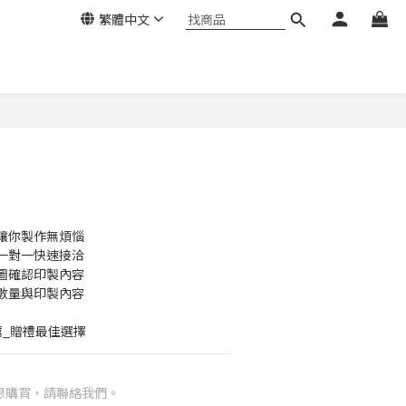
繁體中文
讓你製作無煩惱
一對一快速接洽
圖確認印製內容
數量與印製內容
薦_贈禮最佳選擇
想購買，請聯絡我們。