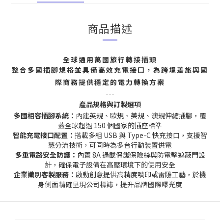
商品描述
全球通用萬國旅行轉接插頭
整合多國插腳規格並具備高效充電接口，為跨境差旅與國
際商務提供穩定的電力轉換方案
---
產品規格與訂製選項
多國相容插腳系統：
內建英規、歐規、美規、澳規伸縮插腳，覆
蓋全球超過 150 個國家的插座標準
智能充電接口配置：
搭載多組 USB 與 Type-C 快充接口，支援智
慧分流技術，可同時為多台行動裝置供電
多重電路安全防護：
內置 8A 過載保護保險絲與防電擊遮蔽門設
計，確保電子設備在高壓環境下的使用安全
企業識別客製服務：
啟動創意提供高精度噴印或雷雕工藝，於機
身側面精確呈現公司標誌，提升品牌國際曝光度