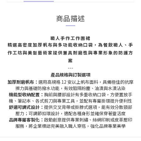
商品描述
職人手作工作圍裙
精選高密度加厚帆布與多功能收納口袋，為餐飲職人、手
作工坊與美髮藝術家提供兼具耐磨性與專業形象的防護方
案
---
產品規格與訂製選項
加厚耐磨帆布：
選用高規格 12 安以上帆布面料，具備極佳的抗摩
擦力與基礎防撥水功能，有效阻隔粉塵、油漬與水漬沾染
機能型收納配置：
胸前與腰部設計有多重收納口袋，方便置放手
機、筆記本、各式剪刀與專業工具，並配有專屬掛環提升便利性
舒適可調式設計：
提供交叉背帶或掛脖式選項，能有效分散頸部
壓力；可調節扣環設計，適配各種身形並確保穿著靈活度
品牌專屬客製化：
啟動創意提供專業刺繡、絲網印刷或皮革壓印
服務，將企業標誌完美融入職人穿搭，強化品牌專業美學