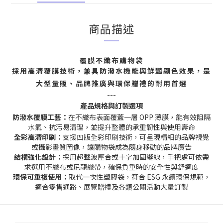
商品描述
覆膜不織布購物袋
採用高清覆膜技術，兼具防潑水機能與鮮豔顯色效果，是
大型量販、品牌推廣與環保贈禮的耐用首選
---
產品規格與訂製選項
防潑水覆膜工藝：
在不織布表面覆蓋一層 OPP 薄膜，能有效阻隔
水氣、抗污易清理，並提升整體的承重韌性與使用壽命
全彩高清印刷：
支援凹版全彩印刷技術，可呈現精細的品牌視覺
或攝影畫質圖像，讓購物袋成為隨身移動的品牌廣告
結構強化設計：
採用超聲波壓合或十字加固縫線，手把處可依需
求選用不織布或尼龍織帶，確保負重時的安全性與舒適度
環保可重複使用：
取代一次性塑膠袋，符合 ESG 永續環保規範，
適合零售通路、展覽贈禮及各類公關活動大量訂製