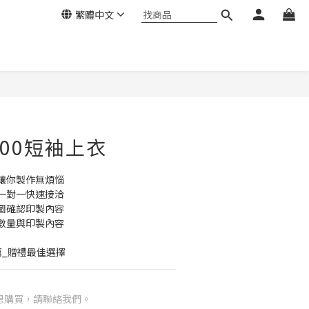
繁體中文
000短袖上衣
讓你製作無煩惱
一對一快速接洽
圖確認印製內容
數量與印製內容
薦_贈禮最佳選擇
想購買，請聯絡我們。