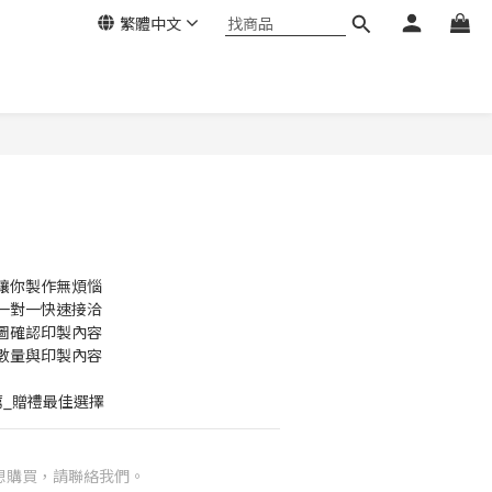
繁體中文
讓你製作無煩惱
一對一快速接洽
圖確認印製內容
數量與印製內容
薦_贈禮最佳選擇
想購買，請聯絡我們。