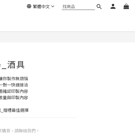
繁體中文
_酒具
讓你製作無煩惱
一對一快速接洽
圖確認印製內容
數量與印製內容
薦_贈禮最佳選擇
想購買，請聯絡我們。