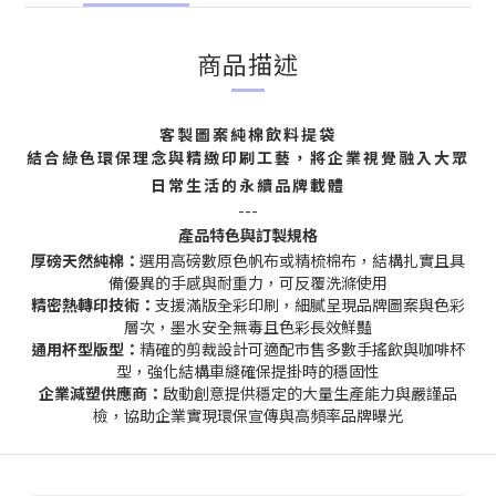
商品描述
客製圖案純棉飲料提袋
結合綠色環保理念與精緻印刷工藝，將企業視覺融入大眾
日常生活的永續品牌載體
---
產品特色與訂製規格
厚磅天然純棉：
選用高磅數原色帆布或精梳棉布，結構扎實且具
備優異的手感與耐重力，可反覆洗滌使用
精密熱轉印技術：
支援滿版全彩印刷，細膩呈現品牌圖案與色彩
層次，墨水安全無毒且色彩長效鮮豔
通用杯型版型：
精確的剪裁設計可適配市售多數手搖飲與咖啡杯
型，強化結構車縫確保提掛時的穩固性
企業減塑供應商：
啟動創意提供穩定的大量生產能力與嚴謹品
檢，協助企業實現環保宣傳與高頻率品牌曝光