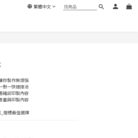
繁體中文
杯
讓你製作無煩惱
一對一快速接洽
圖確認印製內容
數量與印製內容
薦_贈禮最佳選擇