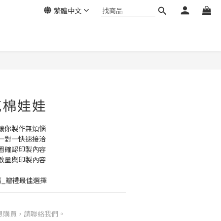
繁體中文
充棉娃娃
讓你製作無煩惱
一對一快速接洽
圖確認印製內容
數量與印製內容
薦_贈禮最佳選擇
想購買，請聯絡我們。