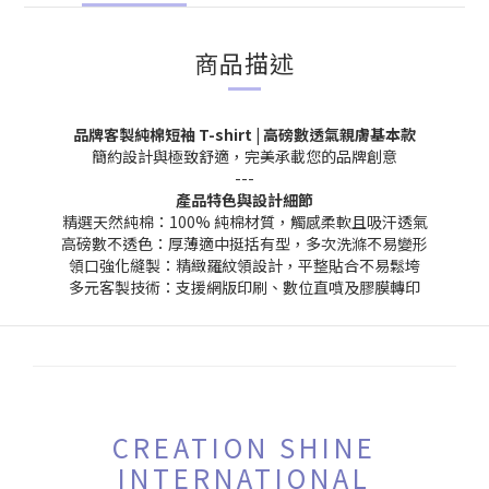
商品描述
品牌客製純棉短袖 T-shirt | 高磅數透氣親膚基本款
簡約設計與極致舒適，完美承載您的品牌創意
---
產品特色與設計細節
精選天然純棉：100% 純棉材質，觸感柔軟且吸汗透氣
高磅數不透色：厚薄適中挺括有型，多次洗滌不易變形
領口強化縫製：精緻羅紋領設計，平整貼合不易鬆垮
多元客製技術：支援網版印刷、數位直噴及膠膜轉印
CREATION SHINE
INTERNATIONAL