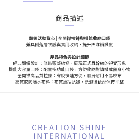
商品描述
翻領活動背心 | 全開襟拉鍊與機能收納口袋
兼具俐落層次感與實用收納，提升團隊辨識度
---
產品特色與設計細節
經典翻領設計：修飾頸部線條，展現正式且幹練的視覺形象
機能大容量口袋：配置多功能口袋，方便收納對講機或隨身小物
全開襟高品質拉鍊：穿脫快速方便，順滑耐用不易咬布
高質感防潑水布料：布質挺括抗皺，洗滌後依然保持平整
CREATION SHINE
INTERNATIONAL