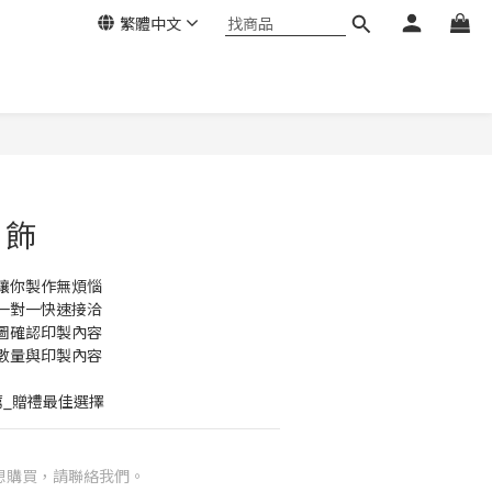
繁體中文
吊飾
讓你製作無煩惱
一對一快速接洽
圖確認印製內容
數量與印製內容
薦_贈禮最佳選擇
想購買，請聯絡我們。