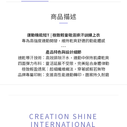
商品描述
運動機能短T | 極致輕量吸濕排汗訓練上衣
專為高強度運動開發，維持乾爽舒適的動能體感
---
產品特色與設計細節
速乾導汗技術：高效排除汗水，運動中保持肌膚乾爽
四面彈力布料：靈活延展不受限，完美貼合身體律動
極致輕盈透氣：超細纖維織法，穿著感輕若無物
品牌專屬印刷：支援高性能運動轉印，圖案持久耐磨
CREATION SHINE
INTERNATIONAL