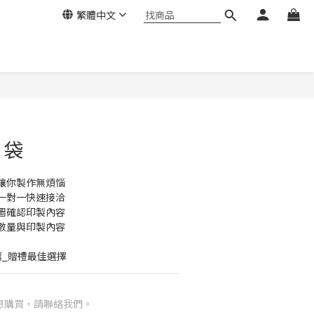
繁體中文
口袋
讓你製作無煩惱
一對一快速接洽
圖確認印製內容
數量與印製內容
薦_贈禮最佳選擇
想購買，請聯絡我們。