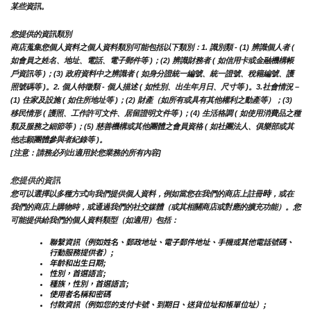
某些資訊。
您提供的資訊類別
商店蒐集您個人資料之個人資料類別可能包括以下類別：1. 識別類 - (1) 辨識個人者 ( 
如會員之姓名、地址、電話、電子郵件等 )；(2) 辨識財務者 ( 如信用卡或金融機構帳
戶資訊等 )；(3) 政府資料中之辨識者 ( 如身分證統一編號、統一證號、稅籍編號、護
照號碼等 )。2. 個人特徵類 - 個人描述 ( 如性別、出生年月日、尺寸等 )。3.社會情況 – 
(1) 住家及設施 ( 如住所地址等 )；(2) 財產（如所有或具有其他權利之動產等）；(3) 
移民情形 ( 護照、工作許可文件、居留證明文件等 )；(4) 生活格調 ( 如使用消費品之種
類及服務之細節等 )；(5) 慈善機構或其他團體之會員資格 ( 如社團法人、俱樂部或其
他志願團體參與者紀錄等 )。
[注意：請務必列出適用於您業務的所有內容]
您提供的資訊
時
您可以選擇以多種方式向我們提供個人資料，例如當您在我們的商店上註冊
，或在
我們的商店上購物時，或通過我們的社交媒體（或其相關商店或對應的擴充功能）。您
可能提供給我們的個人資料類型（如適用）包括：
聯繫資訊（例如姓名、郵政地址、電子郵件地址、手機或其他電話號碼、
行動服務提供者）;
年齡和出生日期;
性別，首選語言;
種族，性別，首選語言;
使用者名稱和密碼
付款資訊（例如您的支付卡號、到期日、送貨位址和帳單位址）;