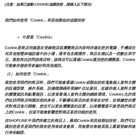
[注意：如果已啟動 COOKIE/追蹤技術，請插入以下部分]
我們如何使用「Cookie」和其他類似的追蹤技術
什麼是「Cookie」
Cookie是商店伺服器在登錄商店或瀏覽商店內容時存儲在您的電腦，手機或任
何其他智慧終端設備中的小檔，通常包含標識符，商店名稱以及一些數位和字
元。當您再次訪問該商店時，該商店可以通過Cookie識別您的瀏覽器。Cookie 
可能會存儲使用者偏好和其他資訊。
（2） 如何使用「Cookie」
當您使用我們的商店時，我們可能會通過Cookie或類似技術蒐集個人資料主體
的設備型號、操作系統、設備標識碼和登錄IP位址資訊，並緩存個人資料主體
的瀏覽資訊和點擊資訊，以便查看個人資料主體的網路環境。Cookies允許我
們在訪問商店時識別您的身份，不斷優化商店的使用者友好性，並根據您的需
求對商店進行調整。您也可以更改瀏覽器的設置，以便瀏覽器不接受我們商店
上的Cookie，但這可能會影響您對商店某些功能的使用。
在SHOPLINE中我們所建立的商店上，藉助Cookie和其他類似技術，我們可以
識別您是否是我們的既有使用者或者會員，而無需在每個頁面上重新登錄和進
行身份驗證。