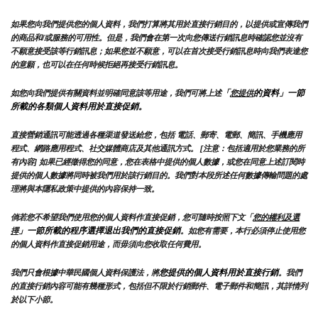
如果您向我們提供您的個人資料，我們打算將其用於直接行銷目的，以提供或宣傳我們
的商品和/或服務的可用性。但是，我們會在第一次向您傳送行銷訊息時確認您並沒有
不願意接受該等行銷訊息；如果您並不願意，可以在首次接受行銷訊息時向我們表達您
的意願，也可以在任何時候拒絕再接受行銷訊息。
「
的資料」一節
如您向我們提供有關資料並明確同意該等用途，我們可將上述
您提供
所載的各類個人資料用於直接促銷。
直接營銷通訊可能透過各種渠道發送給您，包括 電話、郵寄、電郵、簡訊、手機應用
程式、網路應用程式、社交媒體商店及其他通訊方式。 [注意：包括適用於您業務的所
有內容] 如果已經徵得您的同意，您在表格中提供的個人數據，或您在同意上述訂閱時
提供的個人數據將同時被我們用於該行銷目的。我們對本段所述任何數據傳輸問題的處
理將與本隱私政策中提供的內容保持一致。
倘若您不希望我們使用您的個人資料作直接促銷，您可隨時按照下文「
您的權利及選
」一節所載的程序選擇退出我們的直接促銷
擇
。如您有需要，本行必須停止使用您
的個人資料作直接促銷用途，而毋須向您收取任何費用。
您提供的個人資料用於直接行銷
我們只會根據中華民國個人資料保護法，將
。我們
的直接行銷內容可能有幾種形式，包括但不限於行銷郵件、電子郵件和簡訊，其詳情列
於以下小節。