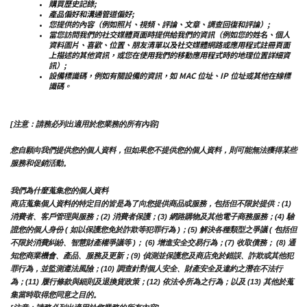
購買歷史記錄;
產品偏好和溝通管道偏好;
您提供的內容（例如照片、視頻、評論、文章、調查回復和評論）;
當您訪問我們的社交媒體頁面時提供給我們的資訊（例如您的姓名、個人
資料圖片、喜歡、位置、朋友清單以及社交媒體網路或應用程式註冊頁面
上描述的其他資訊，或您在使用我們的移動應用程式時的地理位置詳細資
訊）;
設備標識碼，例如有關設備的資訊，如 MAC 位址、IP 位址或其他在線標
識碼。
[注意：請務必列出適用於您業務的所有內容]
您自願向我們提供您的個人資料，但如果您不提供您的個人資料，則可能無法獲得某些
服務和促銷活動。
我們為什麼蒐集您的個人資料
商店蒐集個人資料的特定目的皆是為了向您提供商品或服務，包括但不限於提供：(1) 
消費者、客戶管理與服務；(2) 消費者保護；(3) 網路購物及其他電子商務服務；(4) 驗
證您的個人身份 ( 如以保護您免於詐欺等犯罪行為 )；(5) 解決各種類型之爭議 ( 包括但
不限於消費糾紛、智慧財產權爭議等 )； (6) 增進安全交易行為；(7) 收取債務； (8) 通
知您商業機會、產品、服務及更新；(9) 偵測並保護您及商店免於錯誤、詐欺或其他犯
罪行為，並監測遵法風險；(10) 調查針對個人安全、財產安全及違約之潛在不法行
為；(11) 履行條款與細則及退換貨政策；(12) 依法令所為之行為；以及 (13) 其他於蒐
集當時取得您同意之目的。