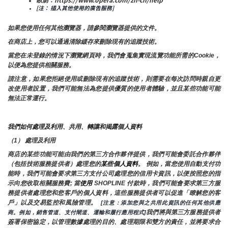
[注： 插入其他使用的廣告服務]
如果您使用任何其他瀏覽器，請參閱瀏覽器提供的文件。
在商店上，您可以通過清除緩存來刪除現有的追蹤技術。
當您在未登錄的情況下瀏覽網頁時，我們會蒐集實現流覽功能所需的Cookie，
以便為您提供相關服務。
請注意，如果您拒絕使用或刪除現有的追蹤技術，則需要在每次訪問時親自更
改使用者設置，我們可能無法為您提供優質的使用者體驗，並且某些功能可能
無法正常運行。
我們如何處理及利用、共用、轉讓和揭露個人資料
（1） 處理及利用
商店的某些功能可能由我們的第三方合作夥伴提供，我們可能會委託合作夥伴
（包括技術服務提供者）處理您的
某些個人資料
。 例如，當您使用自動支付功
能時，我們可能會要求第三方支付公司處理您的信用卡資訊，以便按照您的指
示向您收取相關服務費; 當
使用 
SHOPLINE 付款時，我們可能會要求第三方服
務提供者處理您和您客戶的個人資料，這些服務提供者可以促進「瞭解您的客
戶」以及交易監控和風險管理。 
 [注意：添加您與之共用此資訊的任何其他供應
我們將與第三方服務提供者
商。例如，銷售管道、支付閘道、運輸和履行應用程式]
簽署保密協定，以管理數據處理的目的、處理期限和雙方的責任，並將要求合