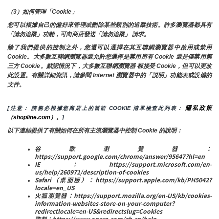
（3）如何管理「Cookie」
您可以根據自己的偏好來管理或刪除某些類別的追蹤技術。許多瀏覽器都具有
「請勿追蹤」功能，可向商店發送「請勿追蹤」 請求。
除了我們提供的控制之外，您還可以選擇在其互聯網瀏覽器中啟用或禁用
Cookie。大多數互聯網瀏覽器還允許您選擇是禁用所有 Cookie 還是僅禁用第
三方 Cookie。默認情況下，大多數互聯網瀏覽器 都接受 Cookie，但可以更改
此設置。有關詳細資訊，請參閱 Internet 瀏覽器中的「説明」功能表或設備的
文件。
隱私政策
[注意： 請務必根據您商店上的當前 COOKIE 清單檢查此列表： 
（shopline.com）。
]
以下連結提供了有關如何在所有主流瀏覽器中控制 Cookie 的說明：
谷歌瀏覽器：
https://support.google.com/chrome/answer/95647?hl=en
IE：https://support.microsoft.com/en-
us/help/260971/description-of-cookies
Safari（桌面版）：https://support.apple.com/kb/PH5042?
locale=en_US
火狐瀏覽器：https://support.mozilla.org/en-US/kb/cookies-
information-websites-store-on-your-computer?
redirectlocale=en-US&redirectslug=Cookies
歌劇：https://www.opera.com/zh-cn/help