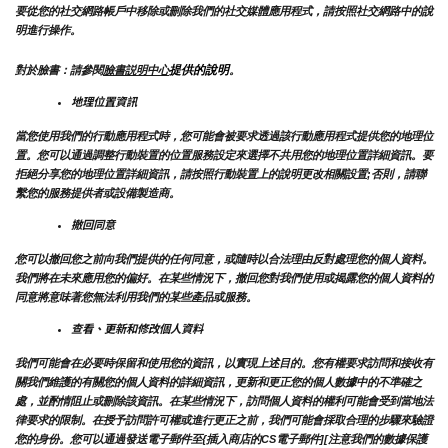
要從您的社交網路帳戶中移除或刪除我們的社交媒體應用程式，請按照社交網路中的說
明進行操作。
提供的說明
對於臉書：請參閱
臉書説明中心
。
地理位置資訊
當您使用我們的行動應用程式時，您可能會被要求透過該行動應用程式提供您的地理位
置。您可以通過調整行動裝置的位置服務設定來選擇不共用您的地理位置詳細資訊。要
拒絕分享您的地理位置詳細資訊，請按照行動裝置上的說明更改相關設置;否則，請聯
繫您的服務提供者或設備製造商。
撤回同意
您可以撤回您之前向我們提供的任何同意，或隨時以合法理由反對處理您的個人資料。
我們將在未來應用您的偏好。在某些情況下，撤回您對我們使用或揭露您的個人資料的
同意將意味著您無法利用我們的某些產品或服務。
查看、更新和修改個人資料
我們可能會在必要時保留和使用您的資訊，以實現上述目的。您有權要求訪問和接收有
關我們維護的有關您的個人資料的詳細資訊，更新和更正您的個人數據中的不準確之
處，並酌情阻止或刪除該資訊。在某些情況下，訪問個人資料的權利可能會受到當地法
律要求的限制。在授予訪問許可權或進行更正之前，我們可能會採取合理的步驟來驗證
您的身份。您可以通過發送電子郵件至{插入商店的CS電子郵件][注意我們的數據保護