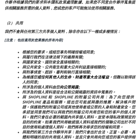
作夥伴根據我們的要求和本隱私政策處理數據。如果您不同意合作夥伴蒐集提
供相關服務所需的個人資料，您或您的客戶可能無法使用相關服務。
（2） 共用
我們不會與任何第三方共享個人資料，除非存在以下一種或多種情況：
[注意： 包括適用於您業務的所有內容]
根據您的要求，或經您事先明確授權或同意;
與履行我們在法律法規下的義務有關;
與國家安全、國防安全直接相關的;
與公共安全、公共衛生和重大公共利益直接相關的;
與刑事偵查、起訴、審判和執行直接相關;
為維護您
或任何其他人的生命、財產等重大合法權益
，但難以取得該
人的同意;
所涉及的個人資料由您
向公眾揭露
;
所涉及的個人資料是從合法和公開揭露的資訊中蒐集的。
與 SHOPLINE 和 SHOPLINE 的附屬公司共用：為了向您提供 
SHOPLINE 產品和服務，提出您可能感興趣的推薦，解決帳戶問
題，保護我們的附屬公司或其他使用者或公眾的人身和財產安全，您
承認並同意我們可以與我們的附屬公司共用您和您的客戶的個人資
料。我們只會在必要的範圍內共享個人資料，並受本隱私政策規定的
目的的約束。如果我們共用敏感個人資料或我們的關聯公司出於不同
目的使用和處理個人資料，我們將再次尋求您的授權和同意。
與我們的第三方合作夥伴共享：我們只會出於合法、正當、必要、具
體和明確的目的共用個人資料，並且只會共用向您或您的客戶提供相