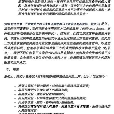
關服務所必需的個人資料。我們不會共用可以識別您
身份的個人資
料
，除非法律或法規另有規定。通常，這些第三方合作夥伴也是數據
控制者，他們將在徵得您的同意后在自己的帳戶中處理個人資料。此
類合作夥伴可能有自己單獨的隱私政策和用戶協定。
 此外，
[如果您使用第三方营銷應用程式蒐集有關您商店上買家活動的資訊，請插入]
當我們使用
商店
時
，
我們可能會
使用
第三方功能或服務（包括Apps Store、支
付閘道或物流服務提供者的應用程式）。請注意，此類功能或服務由第三方提
供。本隱私政策中描述的規則和程式不適用於此類第三方功能和服務。您向第
三方商店或服務提供的任何資訊將直接提供給這些服務的網路運營商。即使您
通過商店訪問，您也必須遵守這些第三方的適用隱私政策和用戶協定（如果
有）。我們不對任何第三方商店的內容以及有關個人資料和安全措施的第三方
政策負責。在向第三方提供任何個人資料之前，您應閱讀並理解第三方的隱私
政策和用戶協定。
（3） 轉讓
原則上，我們不會將個人資料的控制權轉讓給任何第三方，但以下情況除外：
應個人資料主體的要求，或經您事先明確授權或同意;
與履行我們在法律法規下的義務有關;
與國家安全、國防安全直接相關的;
與公共安全、公共衛生和重大公共利益直接相關的;
與刑事偵查、起訴、審判和執行直接相關;
為維護您
或任何其他人的生命、財產等重大合法權益
，但難以獲得該
人的授權同意;