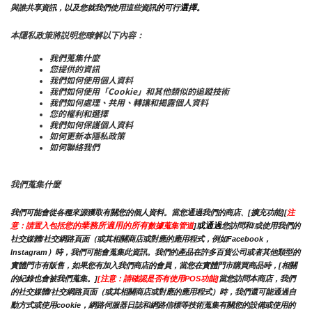
的
選擇。
與誰共享資訊，以及您就我們使用這些資訊
可行
本隱私政策將説明您瞭解以下內容：
我們蒐集什麼
您提供的資訊
我們如何使用個人資料
我們如何使用「Cookie」和其他類似的追蹤技術
我們如何處理、共用、轉讓和揭露個人資料
您的權利和選擇
我們如何保護個人資料
如何更新本隱私政策
如何聯絡我們
我們蒐集什麼
我們可能會從各種來源獲取有關您的個人資料。當您通過我們的商店、[擴充功能][
注
您的業務所適用的所有
或通過
意：請置入包括
數據蒐集管道
]
您訪問和/或使用我們的
社交媒體/社交網路頁面（或其相關商店或對應的應用程式，例如Facebook，
Instagram）時，我們可能會蒐集此資訊。我們的產品在許多百貨公司或者其他類型的
實體門市有販售，如果您有加入我們商店的會員，當您在實體門市購買商品時，[相關
的紀錄也會被我們蒐集。]
[注意：請確認是否有使用POS功能]
當您訪問本商店，我們
的社交媒體/社交網路頁面（或其相關商店或對應的應用程式）時，我們還可能通過自
動方式或使用cookie，網路伺服器日誌和網路信標等技術蒐集有關您的設備或使用的