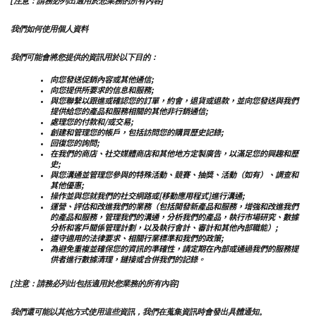
[注意：請務必列出適用於您業務的所有內容]
我們如何使用個人資料
我們可能會將您提供的資訊用於以下目的：
向您發送促銷內容或其他通信;
向您提供所要求的信息和服務;
與您聯繫以跟進或確認您的訂單，約會，退貨或退款，並向您發送與我們
提供給您的產品和服務相關的其他非行銷通信;
處理您的付款和/或交易;
創建和管理您的帳戶，包括訪問您的購買歷史記錄;
回復您的詢問;
在我們的商店、社交媒體商店和其他地方定製廣告，以滿足您的興趣和歷
史;
與您溝通並管理您參與的特殊活動、競賽、抽獎、活動（如有）、調查和
其他優惠;
操作並與您就我們的社交網路或[移動應用程式]進行溝通;
運營、評估和改進我們的業務（包括開發新產品和服務，增強和改進我們
的產品和服務，管理我們的溝通，分析我們的產品，執行市場研究、數據
分析和客戶關係管理計劃，以及執行會計、審計和其他內部職能）;
遵守適用的法律要求、相關行業標準和我們的政策;
為避免重複並確保您的資訊的準確性，請定期在內部或通過我們的服務提
供者進行數據清理，鏈接或合併我們的記錄。
[注意：請務必列出包括適用於您業務的所有內容]
我們還可能以其他方式使用這些資訊，我們在蒐集資訊時會發出具體通知。