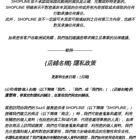
SHOPLINE並不承諾或保證此範例的資訊是正確、完整或即時更新的。 
SHOPLINE 明確表示不對您基於本頁面的任何或所有內容採取或未採取的任何
行動承擔任何責任。
此外， SHOPLINE 並不一定認可本頁面可能連結到之任何第三方內容，也絕不
對其承擔任何責任。
如果您有客戶在歐洲或美國，我們強烈建議您尋求獨立且專業的法律建議。
--------------範例----------------
{店鋪名稱} 隱私政策
更新和生效日期： [日期]
}的
{公司/商號/個人名稱}（以下簡稱「我們」，「我們」或「我們的」），{店舖名稱
運營商
，尊重您對隱私的關注，並重視我們與您的關係。 
當您訪問由我們的 SaaS 服務提供者 SHOPLINE（以下簡稱「SHOPLINE」）
授權我們建立的商店（以下簡稱「商店」）時，我們可能會蒐集和處理、利用
有關您的個人資料（包括您的員工和/或代表、代理您處理事務的人員）。如果
您在商店上訪問或購買，我們也可能會蒐集和處理、利用您的個人資料。我們
充分意識到個人資料對您的重要性，我們致力於確保商店的完整性和安全性。
本隱私政策描述了我們蒐集的有關您的個人資料的類型，我們如何使用這些資訊，我們