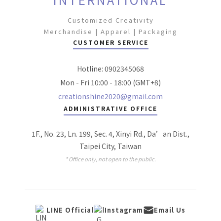
Customized Creativity
Merchandise | Apparel | Packaging
CUSTOMER SERVICE
Hotline: 0902345068
Mon - Fri 10:00 - 18:00 (GMT+8)
creationshine2020@gmail.com
ADMINISTRATIVE OFFICE
1F., No. 23, Ln. 199, Sec. 4, Xinyi Rd., Da’an Dist.,
Taipei City, Taiwan
* Office only, not open to the public.
LINE Official
Instagram
Email Us