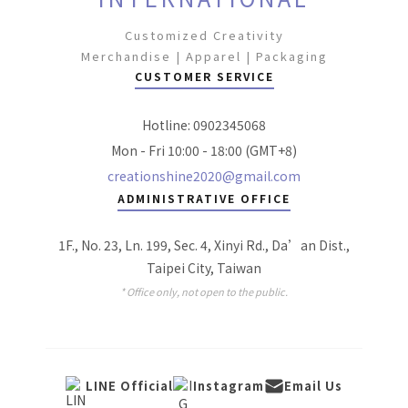
Customized Creativity
Merchandise | Apparel | Packaging
CUSTOMER SERVICE
Hotline: 0902345068
Mon - Fri 10:00 - 18:00 (GMT+8)
creationshine2020@gmail.com
ADMINISTRATIVE OFFICE
1F., No. 23, Ln. 199, Sec. 4, Xinyi Rd., Da’an Dist.,
Taipei City, Taiwan
* Office only, not open to the public.
LINE Official
Instagram
Email Us