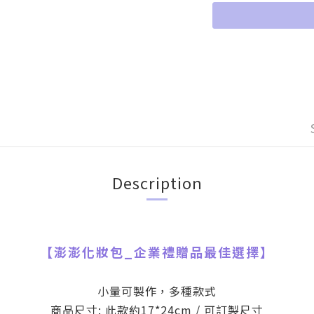
Description
【
澎澎化妝包
_
企業禮贈品最佳選擇】
小量可製作，多種款式
商品尺寸: 此款約17*24cm / 可訂製尺寸