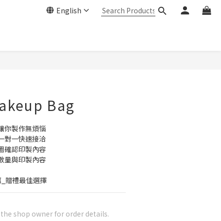
English
Makeup Bag
讓你製作無煩惱
一對一快速接洽
圖確認印製內容
數量與印製內容
薦_贈禮最佳選擇
he shop owner for order details.