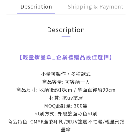
Description
Shipping & Payment
Description
【輕量摺疊傘
_
企業禮贈品最佳選擇】
小量可製作，多種款式
商品容量: 可容納一人
商品尺寸: 收納後約18
cm / 傘面直徑約90cm
材質: 抗uv塗層
MOQ起訂量: 300隻
印刷方式: 外層整面彩色印刷
商品特色: CMYK全彩印刷/抗UV塗層不怕曬/輕量刑摺
疊傘