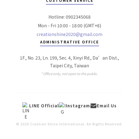
CUSTOMER SERVICE
Hotline: 0902345068
Mon - Fri 10:00 - 18:00 (GMT+8)
creationshine2020@gmail.com
ADMINISTRATIVE OFFICE
1F., No. 23, Ln. 199, Sec. 4, Xinyi Rd., Da’an Dist.,
Taipei City, Taiwan
* Office only, not open to the public.
LINE Official
Instagram
Email Us
© 2026 Creation Shine International. All Rights Reserved.