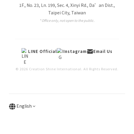
1F., No. 23, Ln. 199, Sec. 4, Xinyi Rd., Da’an Dist.,
Taipei City, Taiwan
* Office only, not open to the public.
LINE Official
Instagram
Email Us
© 2026 Creation Shine International. All Rights Reserved.
English