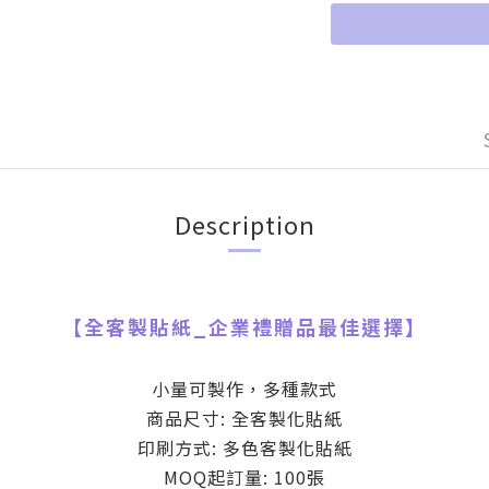
Description
【
全客製貼紙
_
企業禮贈品最佳選擇】
小量可製作，多種款式
商品尺寸: 全客製化貼紙
印刷方式: 多色客製化貼紙
MOQ起訂量: 100張