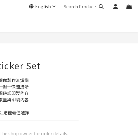
English
icker Set
讓你製作無煩惱
一對一快速接洽
圖確認印製內容
數量與印製內容
薦_贈禮最佳選擇
he shop owner for order details.