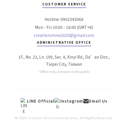
CUSTOMER SERVICE
Hotline: 0902345068
Mon - Fri 10:00 - 18:00 (GMT+8)
creationshine2020@gmail.com
ADMINISTRATIVE OFFICE
1F., No. 23, Ln. 199, Sec. 4, Xinyi Rd., Da’an Dist.,
Taipei City, Taiwan
* Office only, not open to the public.
LINE Official
Instagram
Email Us
© 2026 Creation Shine International. All Rights Reserved.