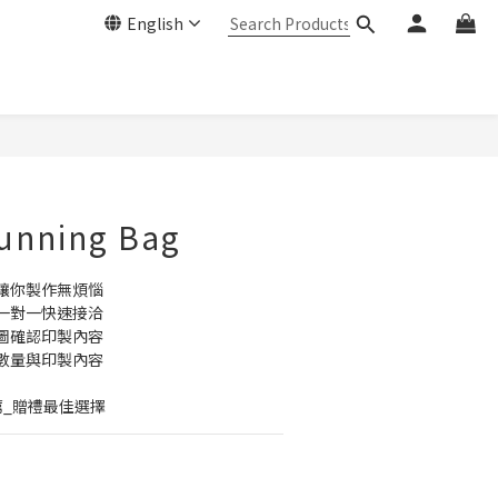
English
unning Bag
讓你製作無煩惱
一對一快速接洽
圖確認印製內容
數量與印製內容
薦_贈禮最佳選擇