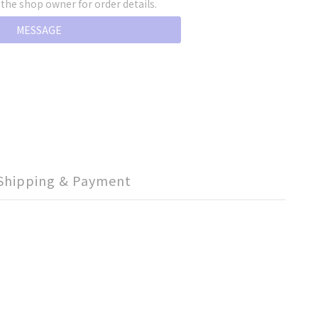
he shop owner for order details.
MESSAGE
Shipping & Payment