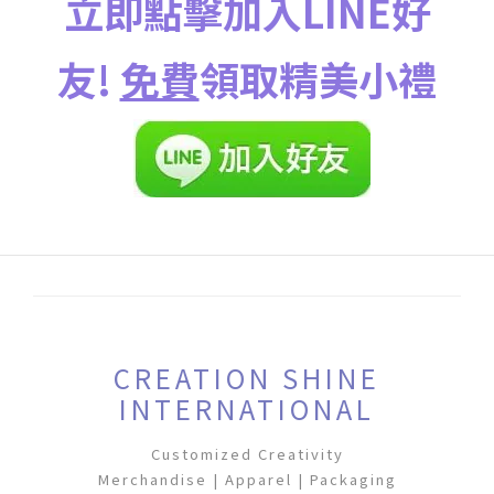
立即點擊加入LINE好
友!
免費
領取精美小禮
CREATION SHINE
INTERNATIONAL
Customized Creativity
Merchandise | Apparel | Packaging