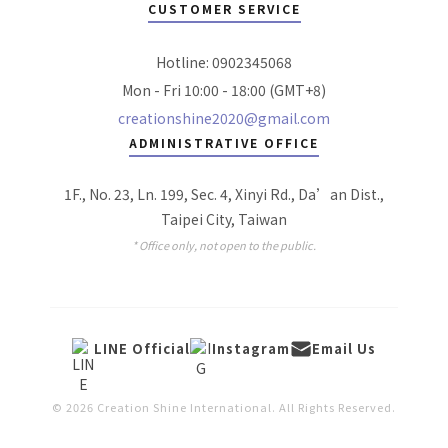
CUSTOMER SERVICE
Hotline: 0902345068
Mon - Fri 10:00 - 18:00 (GMT+8)
creationshine2020@gmail.com
ADMINISTRATIVE OFFICE
1F., No. 23, Ln. 199, Sec. 4, Xinyi Rd., Da’an Dist.,
Taipei City, Taiwan
* Office only, not open to the public.
LINE Official
Instagram
Email Us
© 2026 Creation Shine International. All Rights Reserved.