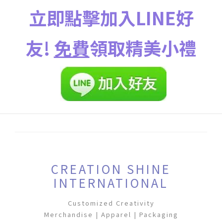
立即點擊加入LINE好
友!
免費
領取精美小禮
CREATION SHINE
INTERNATIONAL
Customized Creativity
Merchandise | Apparel | Packaging