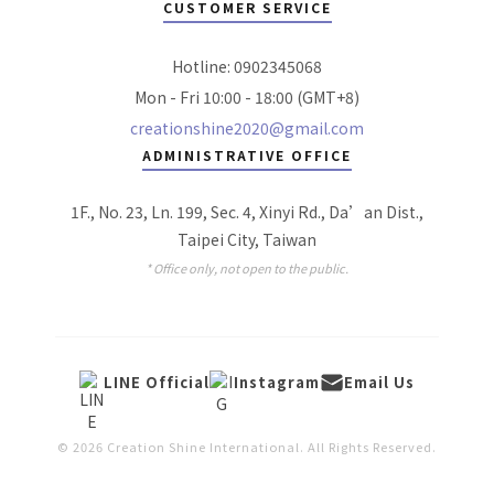
CUSTOMER SERVICE
Hotline: 0902345068
Mon - Fri 10:00 - 18:00 (GMT+8)
creationshine2020@gmail.com
ADMINISTRATIVE OFFICE
1F., No. 23, Ln. 199, Sec. 4, Xinyi Rd., Da’an Dist.,
Taipei City, Taiwan
* Office only, not open to the public.
LINE Official
Instagram
Email Us
© 2026 Creation Shine International. All Rights Reserved.