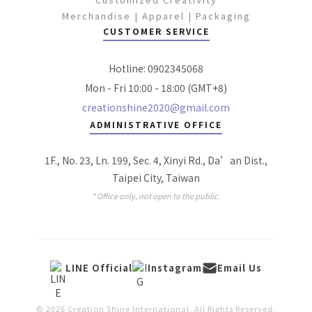
Merchandise | Apparel | Packaging
CUSTOMER SERVICE
Hotline: 0902345068
Mon - Fri 10:00 - 18:00 (GMT+8)
creationshine2020@gmail.com
ADMINISTRATIVE OFFICE
1F., No. 23, Ln. 199, Sec. 4, Xinyi Rd., Da’an Dist.,
Taipei City, Taiwan
* Office only, not open to the public.
LINE Official
Instagram
Email Us
© 2026 Creation Shine International. All Rights Reserved.