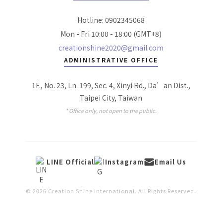
Hotline: 0902345068
Mon - Fri 10:00 - 18:00 (GMT+8)
creationshine2020@gmail.com
ADMINISTRATIVE OFFICE
1F., No. 23, Ln. 199, Sec. 4, Xinyi Rd., Da’an Dist.,
Taipei City, Taiwan
* Office only, not open to the public.
LINE Official
Instagram
Email Us
© 2026 Creation Shine International. All Rights Reserved.