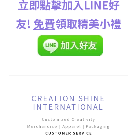
立即點擊加入LINE好
友!
免費
領取精美小禮
CREATION SHINE
INTERNATIONAL
Customized Creativity
Merchandise | Apparel | Packaging
CUSTOMER SERVICE