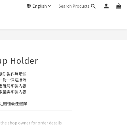
English
up Holder
讓你製作無煩惱
一對一快速接洽
圖確認印製內容
數量與印製內容
薦_贈禮最佳選擇
he shop owner for order details.