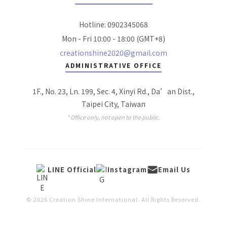
Hotline: 0902345068
Mon - Fri 10:00 - 18:00 (GMT+8)
creationshine2020@gmail.com
ADMINISTRATIVE OFFICE
1F., No. 23, Ln. 199, Sec. 4, Xinyi Rd., Da’an Dist.,
Taipei City, Taiwan
* Office only, not open to the public.
LINE Official
Instagram
Email Us
© 2026 Creation Shine International. All Rights Reserved.