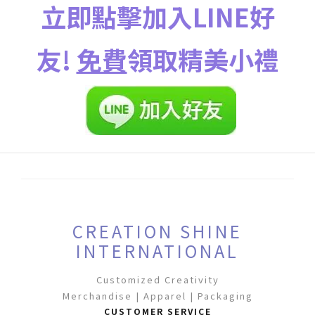
立即點擊加入LINE好
友!
免費
領取精美小禮
CREATION SHINE
INTERNATIONAL
Customized Creativity
Merchandise | Apparel | Packaging
CUSTOMER SERVICE