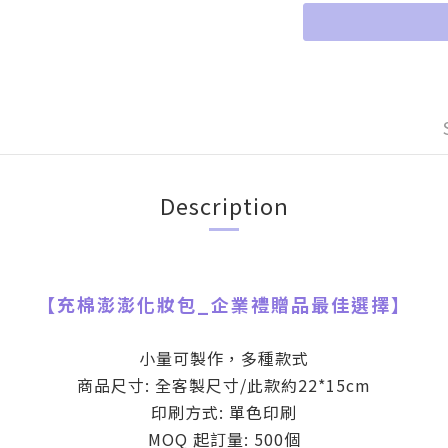
Description
【
充棉澎澎化妝包
_
企業禮贈品最佳選擇】
小量可製作，多種款式
商品尺寸: 全客製尺寸/此款約22*15cm
印刷方式: 單色印刷
MOQ 起訂量: 500個