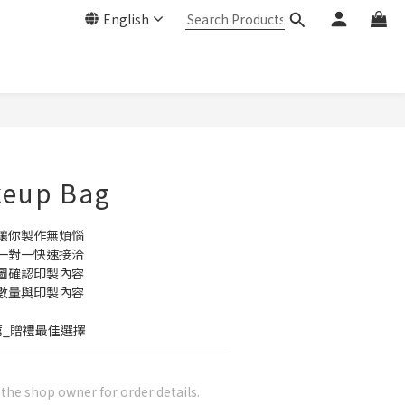
English
keup Bag
讓你製作無煩惱
一對一快速接洽
圖確認印製內容
數量與印製內容
薦_贈禮最佳選擇
he shop owner for order details.