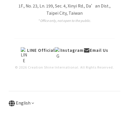
1F., No. 23, Ln. 199, Sec. 4, Xinyi Rd., Da’an Dist.,
Taipei City, Taiwan
* Office only, not open to the public.
LINE Official
Instagram
Email Us
© 2026 Creation Shine International. All Rights Reserved.
English