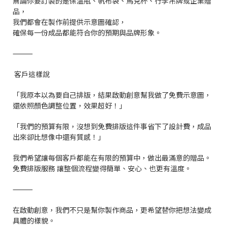
無論你要訂製的是保溫瓶、帆布袋、馬克杯、行李吊牌或企業贈
品，
我們都會在製作前提供示意圖確認，
確保每一份成品都能符合你的預期與品牌形象。
⸻
客戶這樣說
「我原本以為要自己排版，結果啟動創意幫我做了免費示意圖，
還依照顏色調整位置，效果超好！」
「我們的預算有限，沒想到免費排版這件事省下了設計費，成品
出來卻比想像中還有質感！」
我們希望讓每個客戶都能在有限的預算中，做出最滿意的贈品。
免費排版服務 讓整個流程變得簡單、安心、也更有溫度。
⸻
在啟動創意，我們不只是幫你製作商品，更希望替你把想法變成
具體的樣貌。