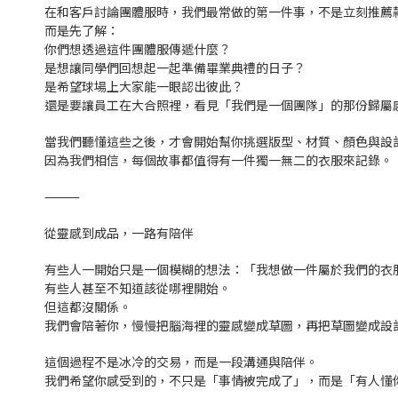
在和客戶討論團體服時，我們最常做的第一件事，不是立刻推薦
而是先了解：
你們想透過這件團體服傳遞什麼？
是想讓同學們回想起一起準備畢業典禮的日子？
是希望球場上大家能一眼認出彼此？
還是要讓員工在大合照裡，看見「我們是一個團隊」的那份歸屬
當我們聽懂這些之後，才會開始幫你挑選版型、材質、顏色與設
因為我們相信，每個故事都值得有一件獨一無二的衣服來記錄。
⸻
從靈感到成品，一路有陪伴
有些人一開始只是一個模糊的想法：「我想做一件屬於我們的衣
有些人甚至不知道該從哪裡開始。
但這都沒關係。
我們會陪著你，慢慢把腦海裡的靈感變成草圖，再把草圖變成設
這個過程不是冰冷的交易，而是一段溝通與陪伴。
我們希望你感受到的，不只是「事情被完成了」，而是「有人懂