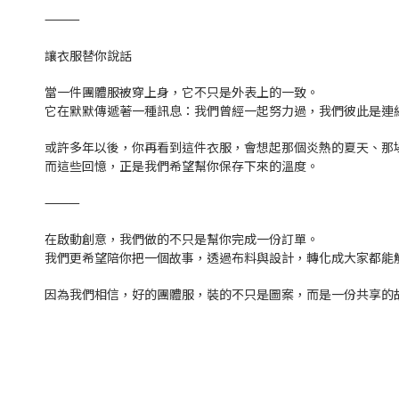
⸻
讓衣服替你說話
當一件團體服被穿上身，它不只是外表上的一致。
它在默默傳遞著一種訊息：我們曾經一起努力過，我們彼此是連
或許多年以後，你再看到這件衣服，會想起那個炎熱的夏天、那
而這些回憶，正是我們希望幫你保存下來的溫度。
⸻
在啟動創意，我們做的不只是幫你完成一份訂單。
我們更希望陪你把一個故事，透過布料與設計，轉化成大家都能
因為我們相信，好的團體服，裝的不只是圖案，而是一份共享的