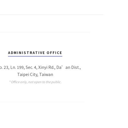
ADMINISTRATIVE OFFICE
o. 23, Ln. 199, Sec. 4, Xinyi Rd., Da’an Dist.,
Taipei City, Taiwan
* Office only, not open to the public.