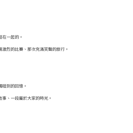
結在一起的。
場激烈的比賽、那次充滿笑聲的旅行。
觸碰到的回憶。
故事、一段屬於大家的時光。