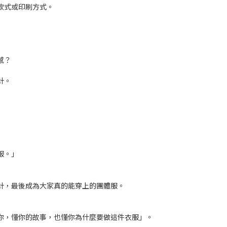
款式或印刷方式。
感？
計。
服。」
計，最後成為大家真的能穿上的團體服。
你，懂你的故事，也懂你為什麼要做這件衣服」。