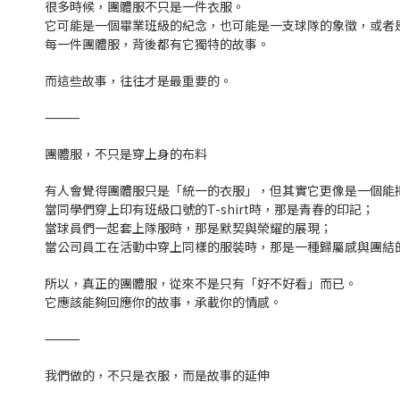
很多時候，團體服不只是一件衣服。
它可能是一個畢業班級的紀念，也可能是一支球隊的象徵，或者
每一件團體服，背後都有它獨特的故事。
而這些故事，往往才是最重要的。
⸻
團體服，不只是穿上身的布料
有人會覺得團體服只是「統一的衣服」，但其實它更像是一個能
當同學們穿上印有班級口號的T-shirt時，那是青春的印記；
當球員們一起套上隊服時，那是默契與榮耀的展現；
當公司員工在活動中穿上同樣的服裝時，那是一種歸屬感與團結
所以，真正的團體服，從來不是只有「好不好看」而已。
它應該能夠回應你的故事，承載你的情感。
⸻
我們做的，不只是衣服，而是故事的延伸